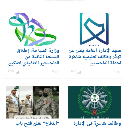
معهد الإدارة العامة يعلن عن
وزارة السياحة: إطلاق
توفر وظائف تعليمية شاغرة
النسخة الثانية من
لحملة الماجستير
الماجستير التنفيذي لتمكين
الكوادر الوطنية من قيادة
1769
0
1681
0
القطاع السياحي بالمملكة
وظائف شاغرة في الإدارة
“الدفاع” تعلن فتح باب