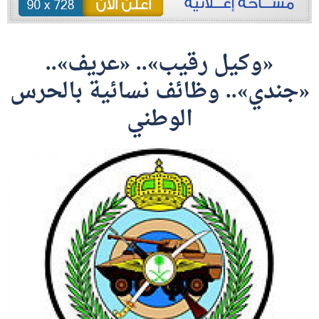
«وكيل رقيب».. «عريف»..
«جندي».. وظائف نسائية بالحرس
الوطني