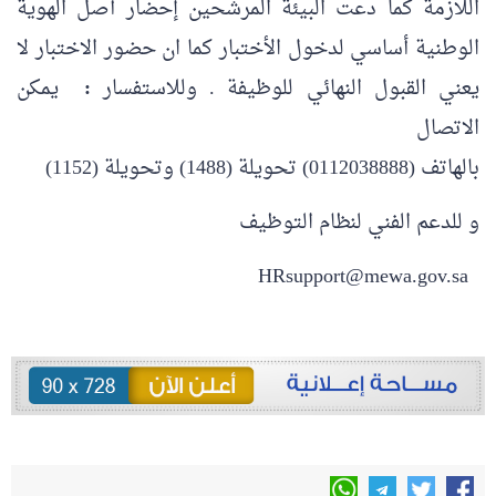
اللازمة كما دعت البيئة المرشحين
إحضار أصل الهوية
الوطنية أساسي لدخول الأختبار كما ان
حضور الاختبار لا
يعني القبول النهائي للوظيفة . و
للاستفسار
:
يمكن
الاتصال
بالهاتف (
0112038888
) تحويلة (
1488
) وتحويلة (
1152
)
و للدعم الفني لنظام التوظيف
HRsupport@mewa.gov.sa