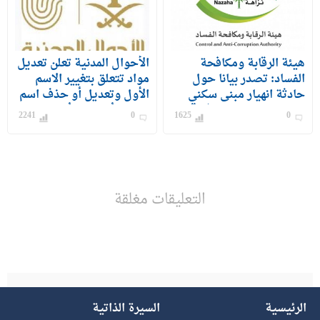
هيئة الرقابة ومكافحة
الأحوال المدنية تعلن تعديل
الفساد: تصدر بيانا حول
مواد تتعلق بتغيير الاسم
حادثة انهيار مبنى سكني
الأول وتعديل أو حذف اسم
بحي الفيصلية بمحافظة
الشهرة أو الفخذ أو القبيلة
2241
0
1625
0
جدة
التعليقات مغلقة
الرئيسية
السيرة الذاتية