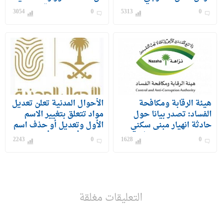
للمعلمين والمعلمات
على رتبة وكيل رقيب –
3054
0
5313
0
جندي) للرجال
هيئة الرقابة ومكافحة
الأحوال المدنية تعلن تعديل
الفساد: تصدر بيانا حول
مواد تتعلق بتغيير الاسم
حادثة انهيار مبنى سكني
الأول وتعديل أو حذف اسم
بحي الفيصلية بمحافظة
الشهرة أو الفخذ أو القبيلة
2243
0
1628
0
جدة
التعليقات مغلقة