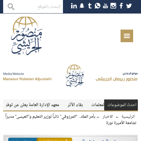
جي للمعلمين والمعلمات
بقاء الأثر
معهد الإدارة العامة يعلن عن توفر وظائف تع
احدث الموضوعات
الرئيسية
←
الاخبار
←
بأمر الملك.. “المرزوقي” نائباً لوزير التعليم و”العيسى” مديراً
لجامعة الأميرة نورة