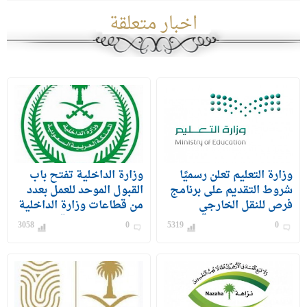
اخبار متعلقة
وزارة التعليم تعلن رسميًا
وزارة الداخلية تفتح باب
شروط التقديم على برنامج
القبول الموحد للعمل بعدد
فرص للنقل الخارجي
من قطاعات وزارة الداخلية
للمعلمين والمعلمات
على رتبة وكيل رقيب –
3058
0
5319
0
جندي) للرجال