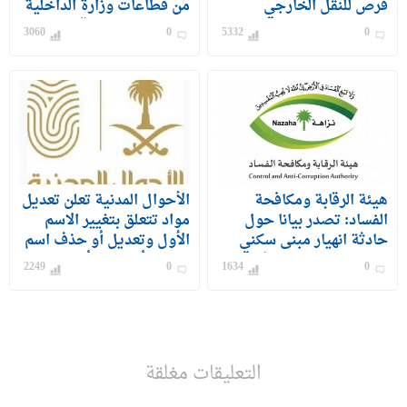
فرص للنقل الخارجي
من قطاعات وزارة الداخلية
للمعلمين والمعلمات
على رتبة وكيل رقيب –
3060
0
5332
0
جندي) للرجال
هيئة الرقابة ومكافحة
الأحوال المدنية تعلن تعديل
الفساد: تصدر بيانا حول
مواد تتعلق بتغيير الاسم
حادثة انهيار مبنى سكني
الأول وتعديل أو حذف اسم
بحي الفيصلية بمحافظة
الشهرة أو الفخذ أو القبيلة
2249
0
1634
0
جدة
التعليقات مغلقة