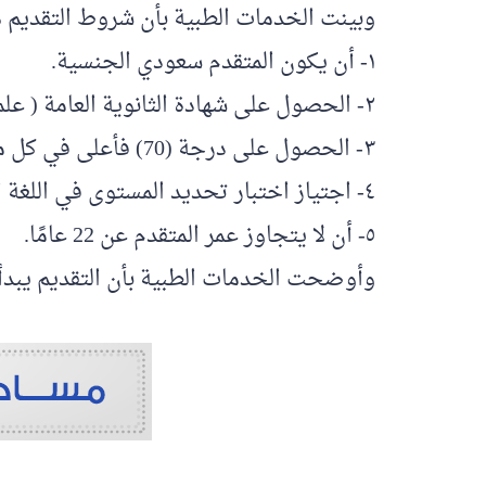
وبينت الخدمات الطبية بأن شروط التقديم 
١- أن يكون المتقدم سعودي الجنسية.
٢- الحصول على شهادة الثانوية العامة ( علمي ) بنسبة لا تقل عن 85%.
٣- الحصول على درجة (70) فأعلى في كل من اختبار القدرات والتحصيلي.
٤- اجتياز اختبار تحديد المستوى في اللغة الانجليزية (IELTS) بدرجة لا تقل )5( عن
٥- أن لا يتجاوز عمر المتقدم عن 22 عامًا.
وأوضحت الخدمات الطبية بأن التقديم يبدأ من يوم الاثنين الموافق 2024/06/24 ح