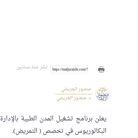
نشر منذ سنتين
https://maljuraishi.com/?p=3259
منصور الجريشي
د. منصور الجريشي
يعلن برنامج تشغيل المدن الطبية بالإدار
البكالوريوس في تخصص ( التمريض).