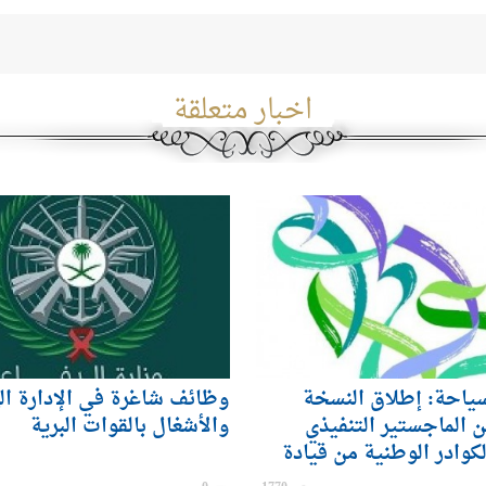
اخبار متعلقة
سياحة: إطلاق النسخة
وظائف شاغرة في الإدارة ال
ن الماجستير التنفيذي
والأشغال بالقوات البرية
لكوادر الوطنية من قيادة
لسياحي بالمملكة