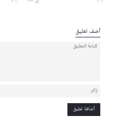
0
1681
0
أضف تعليق