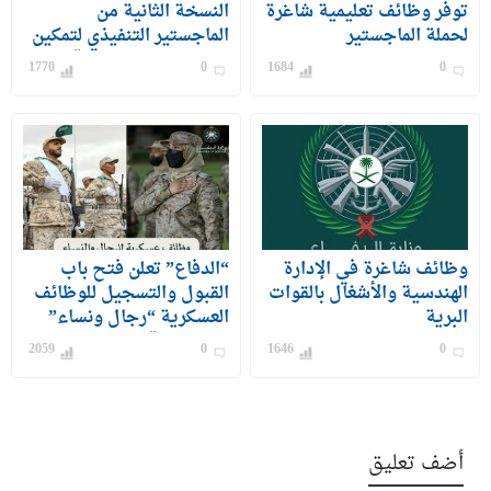
توفر وظائف تعليمية شاغرة
النسخة الثانية من
لحملة الماجستير
الماجستير التنفيذي لتمكين
الكوادر الوطنية من قيادة
1770
0
1684
0
القطاع السياحي بالمملكة
وظائف شاغرة في الإدارة
“الدفاع” تعلن فتح باب
الهندسية والأشغال بالقوات
القبول والتسجيل للوظائف
البرية
العسكرية “رجال ونساء”
من رتبة رقيب حتى جندي
2059
0
1646
0
أضف تعليق