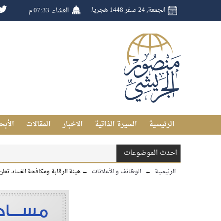
الجمعة, 24 صفر 1448 هجريا.
العشاء
07:33 م
الرئيسية
السيرة الذاتية
الاخبار
المقالات
الأبح
احدث الموضوعات
الرئيسية
←
الوظائف و الأعلانات
←
هيئة الرقابة ومكافحة الفساد تعلن عن توفر (35) وظيف