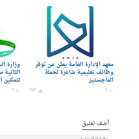
معهد الإدارة العامة يعلن عن توفر
وزارة ال
وظائف تعليمية شاغرة لحملة
الثانية م
الماجستير
لتمكين ا
القطاع ا
0
1681
0
أضف تعليق