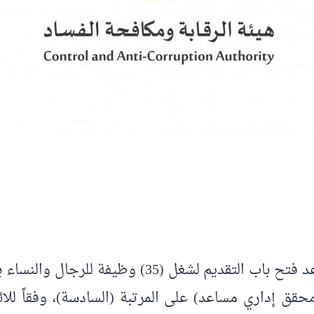
تعلن هيئة الرقابة ومكافحة الفساد عن موعد فتح باب
قق إداري مساعد) على المرتبة (السادسة)، وفقاً للائح