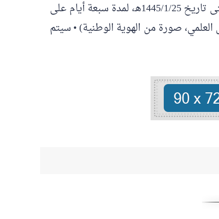
المدنية والمؤهلات والشروط الموضحة لكل وظيفة، ويبدأ موعد التقديم يوم الأحد 1445/1/19هـ حتى تاريخ 1445/1/25هـ، لمدة سبعة أيام على
 العلمي، صورة من الهوية الوطنية) • سيتم