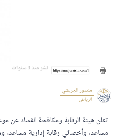
نشر منذ 3 سنوات
https://maljuraishi.com/?p=3122
منصور الجريشي
الرياض
مساعد، وأخصائي رقابة إدارية مساعد، ومح