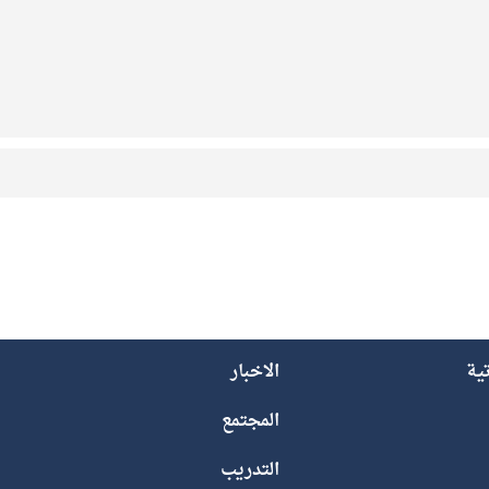
تية
الاخبار
المجتمع
التدريب