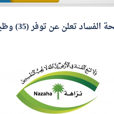
تعلن عن توفر (35) وظيفة للرجال والنساء