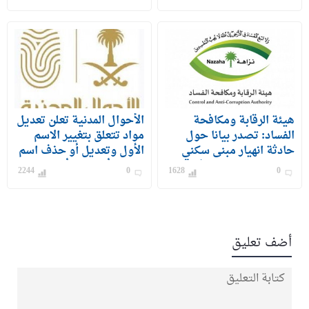
جندي) للرجال
هيئة الرقابة ومكافحة
الأحوال المدنية تعلن تعديل
الفساد: تصدر بيانا حول
مواد تتعلق بتغيير الاسم
حادثة انهيار مبنى سكني
الأول وتعديل أو حذف اسم
بحي الفيصلية بمحافظة
الشهرة أو الفخذ أو القبيلة
2244
0
1628
0
جدة
أضف تعليق