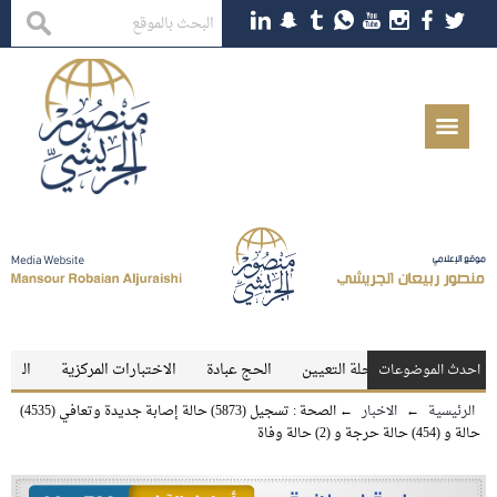
ماجستير
رحلة التعيين
الحج عبادة
الاختبارات المركزية
الرسوب نار 
احدث الموضوعات
الرئيسية
←
الاخبار
←
الصحة : تسجيل (5873) حالة إصابة جديدة وتعافي (4535)
حالة و (454) حالة حرجة و (2) حالة وفاة