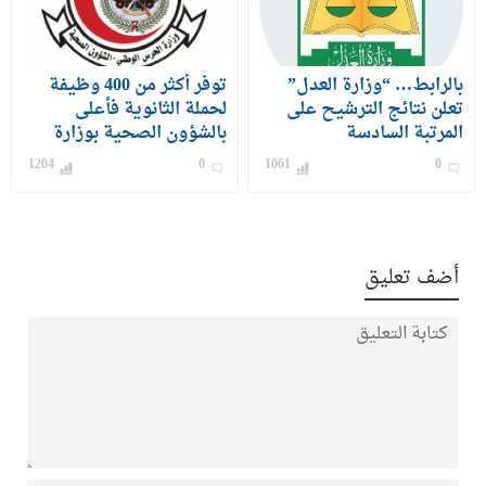
بالرابط… “وزارة العدل”
توفر أكثر من 400 وظيفة
تعلن نتائج الترشيح على
لحملة الثانوية فأعلى
المرتبة السادسة
بالشؤون الصحية بوزارة
الحرس الوطني
1204
0
1061
0
أضف تعليق