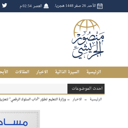
الأحد, 26 صفر 1448 هجريا.
العصر
02:54 م
الرئيسية
السيرة الذاتية
الاخبار
المقالات
الأبح
احدث الموضوعات
الرئيسية
←
الاخبار
←
وزارة التعليم تطوّر “آداب السلوك الرقمي” لتعزي