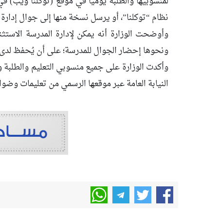
لمنسوبيها والطلبة يومياً في موقع (توكلنا ويب) في
نظام “توكلنا”، أو يرسل نسخة منها إلى جوال إدارة 
وأوضحت الوزارة أنه يمكن لإدارة المدرسة الاست
ونحوها إحضار الجوال للمدرسة؛ على أن يُحفظ لدى إ
وأكدت الوزارة على جميع منسوبي التعليم والطلبة وأ
النيابة العامة عبر موقعها الرسمي من تعليمات وضوا