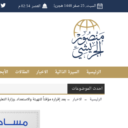
السبت, 25 صفر 1448 هجريا.
العصر
02:54 م
الرئيسية
السيرة الذاتية
الاخبار
المقالات
الأبح
احدث الموضوعات
الرئيسية
←
الاخبار
←
بعد إقراره مؤقتاً للتهيئة والاستعداد..وزارة الت