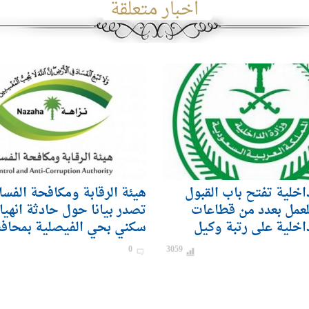
اخبار متعلقة
داخلية تفتح باب القبول
هيئة الرقابة ومكافحة الفسا
لعمل بعدد من قطاعات
تصدر بيانا حول حادثة انهيا
داخلية على رتبة وكيل
سكني بحي الفيصلية بمحاف
ندي) للرجال
0
3059