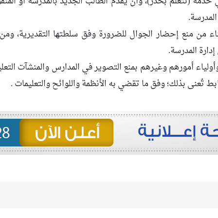
 خدمة (نتعلّم بحذر)، وأن يقدّم الطالب الجديد بالمدرسة أو المنقو
المدرسة.
ثناء من منع إحضار الجوال للضرورة وفق سلطتها التقديرية، وم
دارة المدرسة.
ولياء أمورهم وغيرهم بمنع التصوير في المدارس والمنشآت التعليمية
بط تُعنى بذلك؛ وفق ما تقضي به الأنظمة واللوائح والتعليمات .