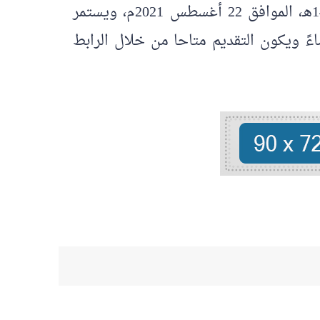
الجامعة تاريخ التقديم على هذه الوظائف ولمدة أسبوعين اعتباراً من يوم الأحد 14 محرم 1443هـ، الموافق 22 أغسطس 2021م، ويستمر
مبر 2021م الساعة الثانية والنصف مساءً ويكون التقديم متاحا من خلال الرابط