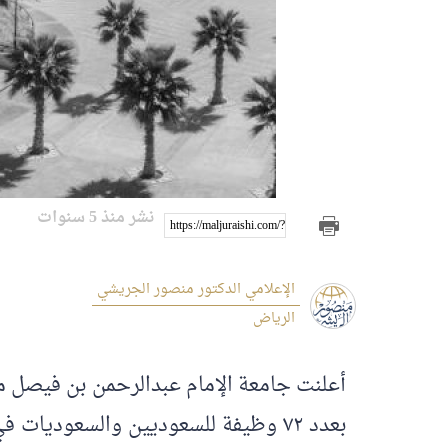
نشر منذ 5 سنوات
https://maljuraishi.com/?p=2674
الإعلامي الدكتور منصور الجريشي
الرياض
أعلنت جامعة الإمام عبدالرحمن بن فيصل م
بعدد ٧٢ وظيفة للسعوديين والسعودي