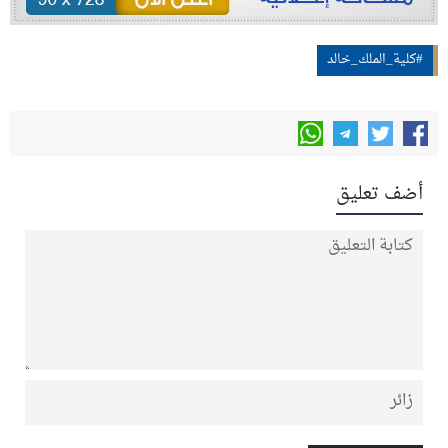
#كلية_الملك_خالد
أضف تعليق