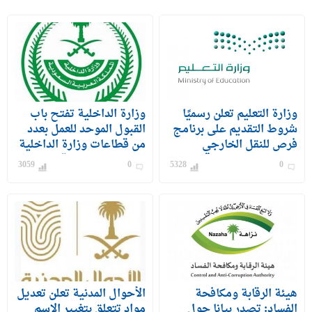
وزارة التعليم تعلن رسميًا
وزارة الداخلية تفتح باب
شروط التقديم على برنامج
القبول الموحد للعمل بعدد
فرص للنقل الخارجي
من قطاعات وزارة الداخلية
للمعلمين والمعلمات
على رتبة وكيل رقيب –
3059
0
5328
0
جندي) للرجال
هيئة الرقابة ومكافحة
الأحوال المدنية تعلن تعديل
الفساد: تصدر بيانا حول
مواد تتعلق بتغيير الاسم