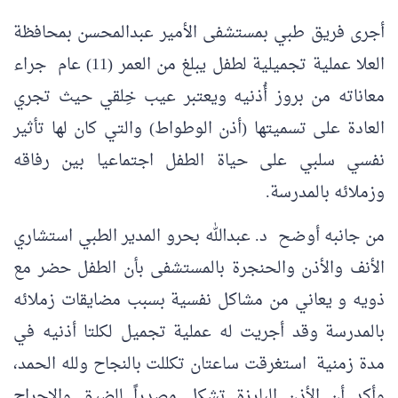
أجرى فريق طبي بمستشفى الأمير عبدالمحسن بمحافظة
العلا عملية تجميلية لطفل يبلغ من العمر (11) عام جراء
معاناته من بروز أُذنيه ويعتبر عيب خِلقي حيث تجري
العادة على تسميتها (أذن الوطواط) والتي كان لها تأثير
نفسي سلبي على حياة الطفل اجتماعيا بين رفاقه
وزملائه بالمدرسة.
من جانبه أوضح د. عبدالله بحرو المدير الطبي استشاري
الأنف والأذن والحنجرة بالمستشفى بأن الطفل حضر مع
ذويه و يعاني من مشاكل نفسية بسبب مضايقات زملائه
بالمدرسة وقد أجريت له عملية تجميل لكلتا أذنيه في
مدة زمنية استغرقت ساعتان تكللت بالنجاح ولله الحمد،
وأكد أن الأذن البارزة تشكل مصدراً للضيق والإحراج