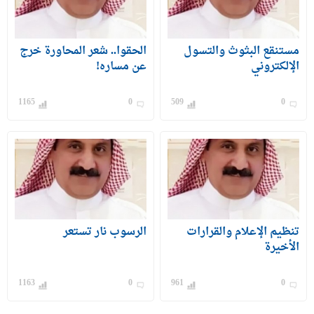
مستنقع البثوث والتسول
الحقوا.. شعر المحاورة خرج
الإلكتروني
عن مساره!
1165
0
509
0
تنظيم الإعلام والقرارات
الرسوب نار تستعر
الأخيرة
1163
0
961
0