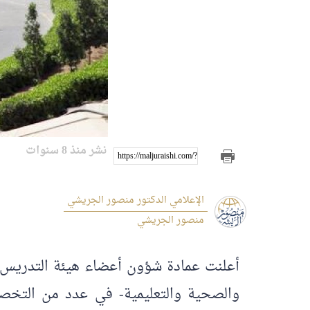
نشر منذ 8 سنوات
https://maljuraishi.com/?p=210
الإعلامي الدكتور منصور الجريشي
منصور الجريشي
أعلنت عمادة شؤون أعضاء هيئة التدريس وا
والصحية والتعليمية- في عدد من التخصصات