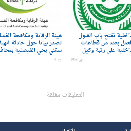
داخلية تفتح باب القبول
هيئة الرقابة ومكافحة الفسا
لعمل بعدد من قطاعات
تصدر بيانا حول حادثة انهيا
داخلية على رتبة وكيل
سكني بحي الفيصلية بمحاف
ندي) للرجال
0
3059
التعليقات مغلقة