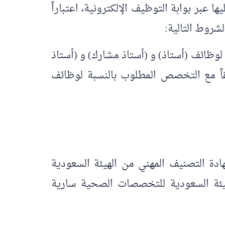
عبر بوابة التوظيف الإلكترونية، اعتباراً
دم موظفاً حكومياً بالنسبة للوظائف الأكاديمية.أن لا يزيد عمر المتقدم عن (45) سنة لوظائف (أستاذ) و (أستاذ مشارك) و (أستاذ
ار العلمي متوافقاً مع التخصص المطلوب بالنسبة لوظائف
ة التصنيف المهني من الهيئة السعودية
يئة السعودية للتخصصات الصحية سارية