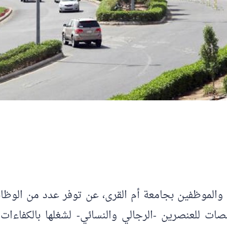
لموظفين بجامعة أم القرى، عن توفر عدد من الوظائف
 للعنصرين -الرجالي والنسائي- لشغلها بالكفاءات ا