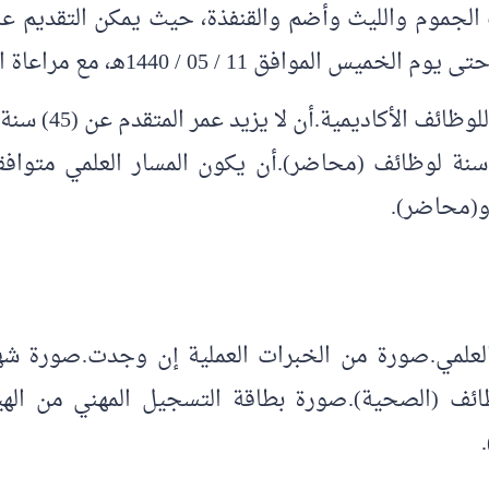
جموم والليث وأضم والقنفذة، حيث يمكن التقديم عليها 
أن لا يكون المتق
عد).أن لا يزيد عمر المتقدم عن (34) سنة لوظائف (محاضر).أن يكون المس
 و(محاضر).
لعلمي.صورة من الخبرات العملية إن وجدت.صورة شهاد
ئف (الصحية).صورة بطاقة التسجيل المهني من اله