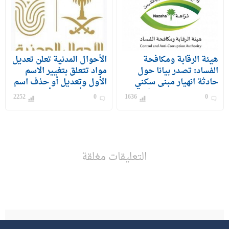
هيئة الرقابة ومكافحة
الأحوال المدنية تعلن تعديل
الفساد: تصدر بيانا حول
مواد تتعلق بتغيير الاسم
حادثة انهيار مبنى سكني
الأول وتعديل أو حذف اسم
بحي الفيصلية بمحافظة
الشهرة أو الفخذ أو القبيلة
2252
0
1636
0
جدة
التعليقات مغلقة