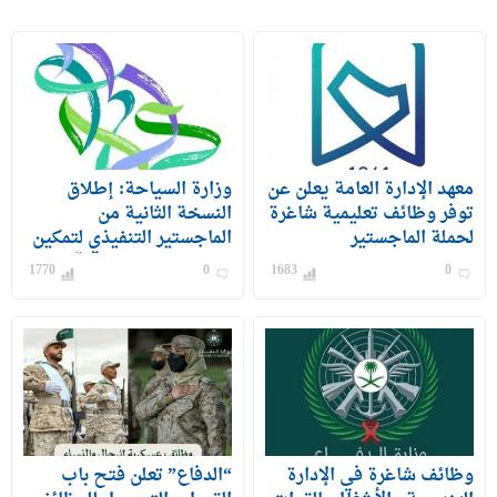
معهد الإدارة العامة يعلن عن
وزارة السياحة: إطلاق
توفر وظائف تعليمية شاغرة
النسخة الثانية من
لحملة الماجستير
الماجستير التنفيذي لتمكين
الكوادر الوطنية من قيادة
1770
0
1683
0
القطاع السياحي بالمملكة
وظائف شاغرة في الإدارة
“الدفاع” تعلن فتح باب