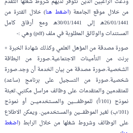
ودعت الراغبين الذين تتوفر لديهم شروط شغلها التقدم
من خلال موقع الجامعة (
اضغط هنا
) خلال الفترة من
26/01/1441هـ إلى 30/01/1441هـ ومع أرفاق كامل
المستندات والوثائق المطلوبة في ملف (pdf) وهي :-
صورة مصدقة من المؤهل العلمي وكذلك شهادة الخبرة +
برنت من التأمينات الاجتماعية.صورة من البطاقة
الشخصية.صورة مصدقة من بيان الخدمة أن وجد.صورة
شخصية.صورة من التسجيل على برنامج (ساعد)
للمتقدمين والمتقدمات على وظائف مراسل مكتبي.تعبئة
نموذج (101/أ) للموظفـــــــين والمستخدميــــن أو نموذج
(101/ب) لغير الموظفـــــين والمستخدمين. ويمكن الاطلاع
على الوظائف وشروط شغلها من خلال الرابط (
اضغط