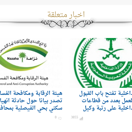
اخبار متعلقة
داخلية تفتح باب القبول
هيئة الرقابة ومكافحة الفسا
لعمل بعدد من قطاعات
تصدر بيانا حول حادثة انهيا
داخلية على رتبة وكيل
سكني بحي الفيصلية بمحاف
ندي) للرجال
0
3055