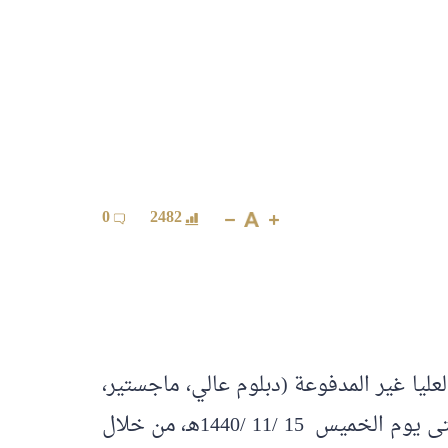
0
2482
لعليا غير المدفوعة (دبلوم عالي، ماجستير،
دكتوراه) للعام الدراسي 1440-1441هـ، اعتباراً من يوم الأحد 4 /11 /1440هـ، الموافق 2019/7/7م، وحتى يوم الخميس 15 /11 /1440هـ، من خلال