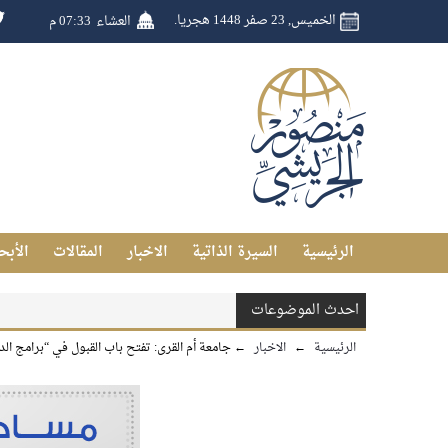
الخميس, 23 صفر 1448 هجريا.
العشاء
07:33 م
الرئيسية
السيرة الذاتية
الاخبار
المقالات
الأبح
احدث الموضوعات
الرئيسية
←
الاخبار
←
جامعة أم القرى: تفتح باب القبول في “برامج الدر