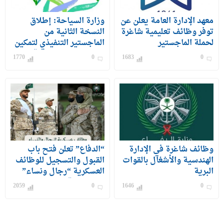
معهد الإدارة العامة يعلن عن
وزارة السياحة: إطلاق
توفر وظائف تعليمية شاغرة
النسخة الثانية من
لحملة الماجستير
الماجستير التنفيذي لتمكين
الكوادر الوطنية من قيادة
1770
0
1683
0
القطاع السياحي بالمملكة
وظائف شاغرة في الإدارة
“الدفاع” تعلن فتح باب
الهندسية والأشغال بالقوات
القبول والتسجيل للوظائف
البرية
العسكرية “رجال ونساء”
من رتبة رقيب حتى جندي
2059
0
1646
0