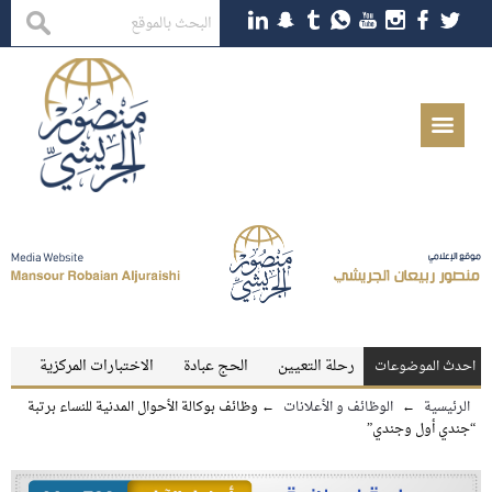
 الماجستير
رحلة التعيين
الحج عبادة
الاختبارات المركزية
الرسوب نا
احدث الموضوعات
الرئيسية
←
الوظائف و الأعلانات
←
وظائف بوكالة الأحوال المدنية للنساء برتبة
“جندي أول وجندي”