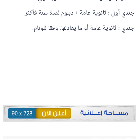
جندي أول : ثانوية عامة + دبلوم لمدة سنة فأكثر
جندي : ثانوية عامة أو ما يعادلها. وفقا للوئام.