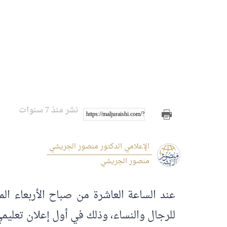
نشر منذ 7 سنوات
https://maljuraishi.com/?p=1074
الإعلامي الدكتور منصور الجريشي
منصور الجريشي
للرجال والنساء، وذلك في أول إعلان تعليمي