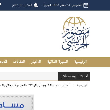
الخميس, 23 صفر 1448 هجريا.
العشاء
07:33 م
الرئيسية
السيرة الذاتية
الاخبار
المقالات
الأبح
احدث الموضوعات
الرئيسية
←
الاخبار
←
بدء التقديم على الوظائف التعليمية للرجال والنس