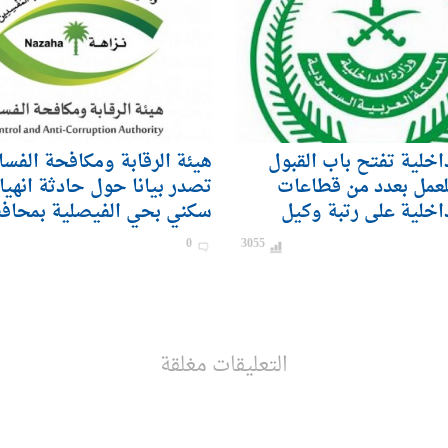
داخلية تفتح باب القبول
هيئة الرقابة ومكافحة الفسا
لعمل بعدد من قطاعات
تصدر بيانا حول حادثة انهيا
داخلية على رتبة وكيل
سكني بحي الفيصلية بمحاف
ندي) للرجال
0
3055
التعليقات مغلقة