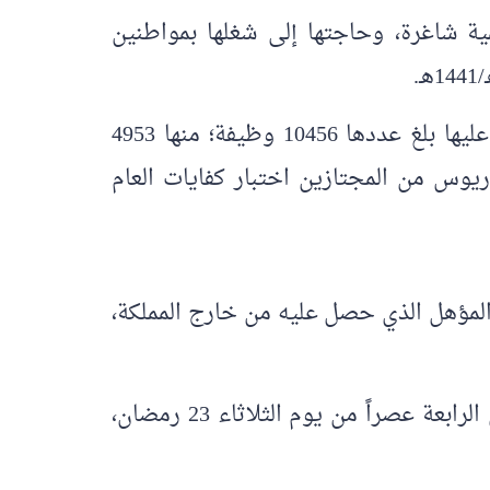
لتنسيق مع وزارة الخدمة المدنية، توافر 10456 وظيفة تعليمية شاغرة، وحاجتها إلى شغلها بمواطنين
وأوضح المتحدث الرسمي لوزارة التعليم مبارك العصيمي؛ قبل أيام، أن الوظائف المتاح التقديم عليها بلغ عددها 10456 وظيفة؛ منها 4953
لبكالوريوس من المجتازين اختبار كفايات العام
المؤهل الذي حصل عليه من خارج المملكة،
وأشار العصيمي؛ إلى أن التقديم على الوظائف للرجال والنساء، الذي بدأ اليوم الأربعاء، يمتد حتى الرابعة عصراً من يوم الثلاثاء 23 رمضان،