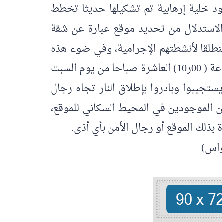
جود خلية إرهابية تم تشكيلها حديثا تخطط
الاستدلال من تحديد موقع عبارة عن شقة
نطلقا لأنشطتهم الإجرامية، وفي ضوء هذه
المعطيات باشرت الجهات المختصة عملية أمنية استباقية تم بموجبها محاصرة الموقع في تمام الساعة ( 00ر10) العاشرة صباحا من يوم السبت
هم إلا أنهم لم يستجيبوا وبادروا بإطلاق النار تجاه رجال
ن الموجودين في المحيط السكاني للموقع،
بذلك الموقع أو رجال الأمن بأي أذى.
واس)