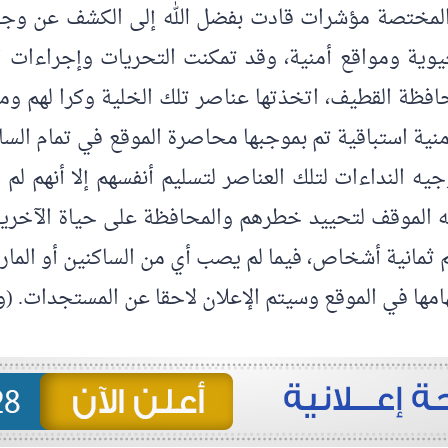
لجهات المختصة مؤشرات قادت بفضل الله إلى الكشف عن و
يوية ومواقع أمنية، وقد تمكنت التحريات وإجراءات 
فظة القطيف، اتخذتها عناصر تلك الخلية وكرا لهم وم
1440هـ الموافق 11 / 5 / 2019م وتوجيه النداءات لتلك العناصر لتسليم أنفس
ضيه الموقف لتحييد خطرهم والمحافظة على حياة الآخري
 ثمانية أشخاص، فيما لم يصب أي من الساكنين أو المارة 
هامها في الموقع وسيتم الإعلان لاحقا عن المستجدات. (