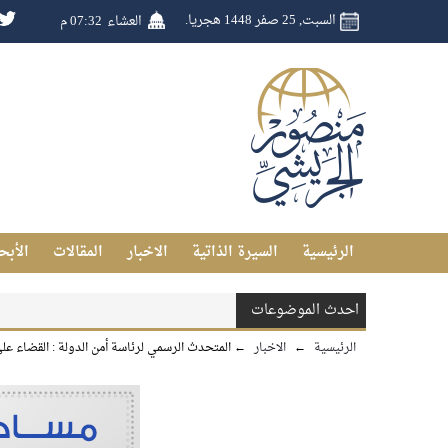
السبت, 25 صفر 1448 هجريا.
العشاء
07:32 م
الرئيسية
السيرة الذاتية
الاخبار
المقالات
الأبح
احدث الموضوعات
الرئيسية
←
الاخبار
←
المتحدث الرسمي لرئاسة أمن الدولة : القضاء على خلية إرهابية تتألف من 