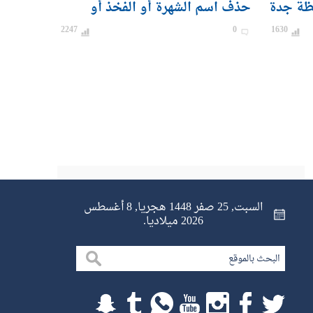
ظة جدة
حذف اسم الشهرة أو الفخذ أو
القبيلة
2247
0
1630
السبت, 25 صفر 1448 هجريا, 8 أغسطس
2026 ميلاديا.