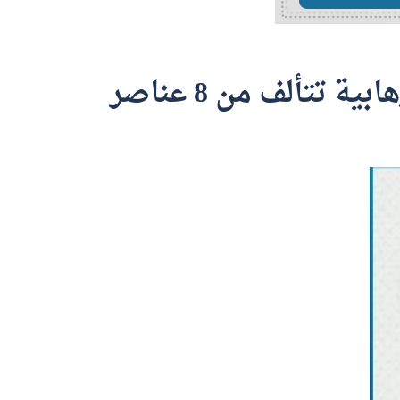
المتحدث الرسمي لرئاسة أمن الدولة : القضاء على خلية إرهابية تتألف من 8 عناصر