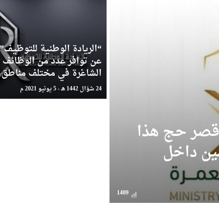
“الريادة الوطنية للتوظيف” 
عن توافر عدد من الوظائف
الشاغرة في مختلف مناطق ا
24 شوّال 1442 هـ - 5 يونيو 2021 م
 قصر حج هذا
مين داخل
1409