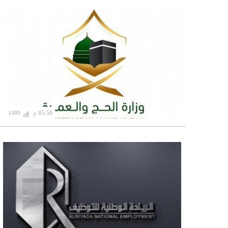
05:50 م
1409