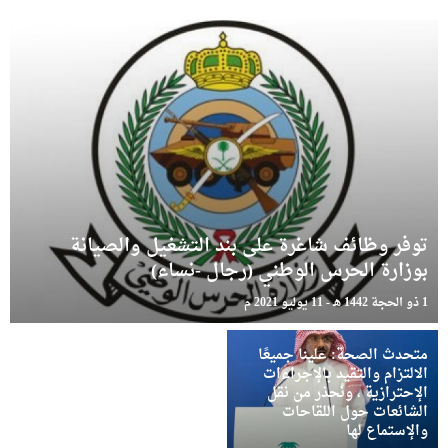
توفر وظائف شاغرة على بند التشغيل والصيانة
بوزارة الحرس الوطني (رجال -نساء)
1 ذو الحجة 1442 هـ - 11 يوليو 2021 م
متحدث الصحة: علينا جميعًا
الالتزام والتقيد بالإجراءات
الإحترازية ، ونُحذر من نقل
الشائعات حول اللقاحات
والإستماع لها