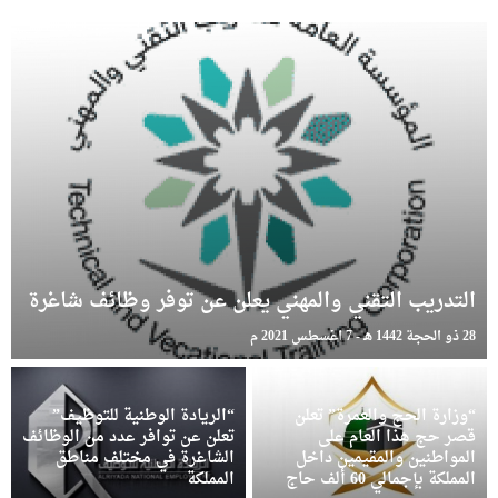
التدريب التقني والمهني يعلن عن توفر وظائف شاغرة
28 ذو الحجة 1442 هـ - 7 أغسطس 2021 م
“وزارة الحج والعمرة” تعلن
“الريادة الوطنية للتوظيف”
قصر حج هذا العام على
تعلن عن توافر عدد من الوظائف
المواطنين والمقيمين داخل
الشاغرة في مختلف مناطق
المملكة بإجمالي 60 ألف حاج
المملكة