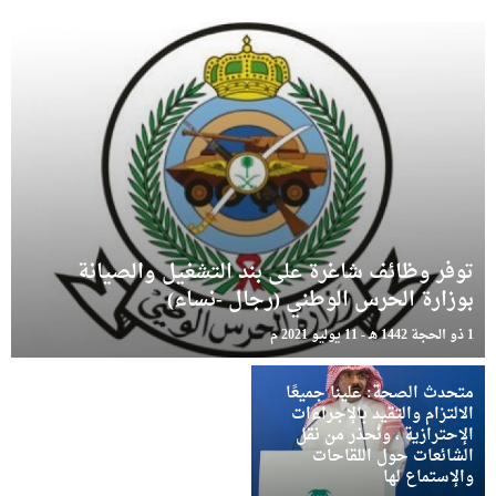
توفر وظائف شاغرة على بند التشغيل والصيانة
بوزارة الحرس الوطني (رجال -نساء)
1 ذو الحجة 1442 هـ - 11 يوليو 2021 م
متحدث الصحة: علينا جميعًا
الالتزام والتقيد بالإجراءات
الإحترازية ، ونُحذر من نقل
الشائعات حول اللقاحات
والإستماع لها