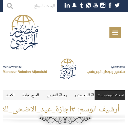
ليمية شاغرة لحملة الماجستير
رحلة التعيين
الحج عبادة
الاختبارات المر
احدث الموضوعات
أرشيف الوسم:
#اجازة_عيد_الاضحى_للق