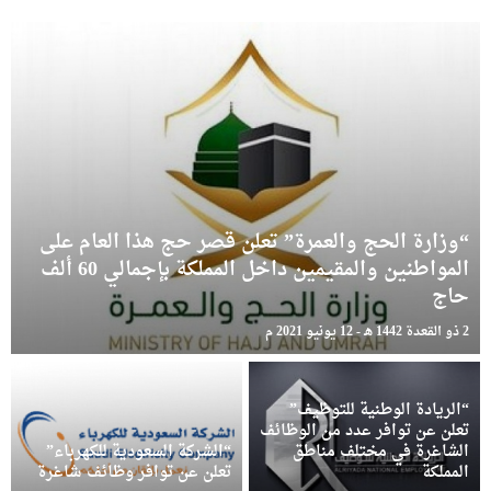
“وزارة الحج والعمرة” تعلن قصر حج هذا العام على
المواطنين والمقيمين داخل المملكة بإجمالي 60 ألف
حاج
2 ذو القعدة 1442 هـ - 12 يونيو 2021 م
“الريادة الوطنية للتوظيف”
تعلن عن توافر عدد من الوظائف
الشاغرة في مختلف مناطق
“الشركة السعودية للكهرباء”
المملكة
تعلن عن توافر وظائف شاغرة