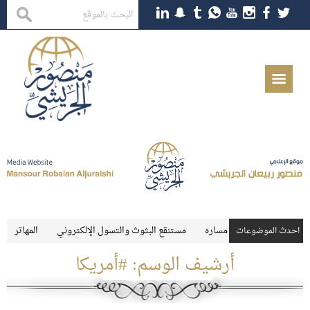
مستنقع البثوث والتسول الإلكتروني
المهاترات الشعري
احدث الموضوعات
أرشيف الوسم:
#أمريكا